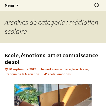
Médiateurs professionnels à votre écoute
Aller
Recherc
Médiation du Rhône
Menu
au
contenu
Archives de catégorie : médiation
scolaire
Ecole, émotions, art et connaissance
de soi
10 septembre 2019
médiation scolaire
,
Non classé
,
Pratique de la Médiation
école
,
émotions