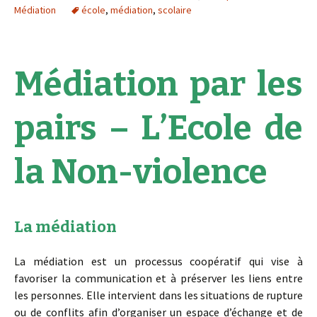
a
a
n
l
Médiation
école
,
médiation
,
scolaire
n
n
s
l
s
s
u
e
u
u
n
f
n
n
e
e
e
e
n
n
n
n
o
ê
o
o
u
t
Médiation par les
u
u
v
r
v
v
e
e
e
e
l
)
l
l
l
l
l
e
pairs – L’Ecole de
e
e
f
f
f
e
e
e
n
n
n
ê
ê
ê
t
la Non-violence
t
t
r
r
r
e
e
e
)
)
)
La médiation
La médiation est un processus coopératif qui vise à
favoriser la communication et à préserver les liens entre
les personnes. Elle intervient dans les situations de rupture
ou de conflits afin d’organiser un espace d’échange et de