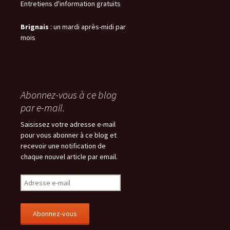
d
d
a
e
Entretiens d'information gratuits
a
a
n
l
n
n
s
l
s
s
u
e
u
u
n
f
Brignais
: un mardi après-midi par
n
n
e
e
mois
e
e
n
n
n
n
o
ê
o
o
u
t
u
u
v
r
v
v
e
e
e
e
l
)
l
l
l
l
l
e
e
e
f
Abonnez-vous à ce blog
f
f
e
e
e
n
par e-mail.
n
n
ê
ê
ê
t
t
t
r
Saisissez votre adresse e-mail
r
r
e
e
e
)
pour vous abonner à ce blog et
)
)
recevoir une notification de
chaque nouvel article par email.
Adresse
e-
mail