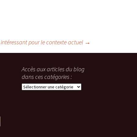
l intéressant pour le contexte actuel
→
Accès aux articles du blog
dans ces catégories :
Accès
aux
articles
du
blog
dans
ces
catégories