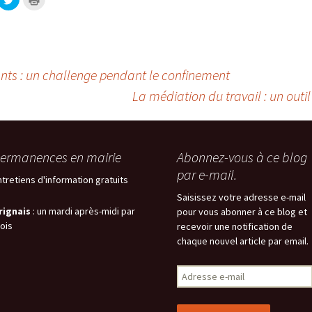
l
l
i
i
q
q
u
u
e
e
z
r
p
p
o
o
u
u
nts : un challenge pendant le confinement
r
r
p
i
La médiation du travail : un outi
a
m
r
p
t
r
a
i
g
m
e
e
r
r
ermanences en mairie
Abonnez-vous à ce blog
s
(
u
o
par e-mail.
r
u
ntretiens d'information gratuits
T
v
w
r
Saisissez votre adresse e-mail
i
e
t
d
rignais
: un mardi après-midi par
pour vous abonner à ce blog et
t
a
e
n
ois
recevoir une notification de
r
s
(
u
chaque nouvel article par email.
o
n
u
e
v
n
Adresse
r
o
e
u
e-
d
v
a
e
mail
n
l