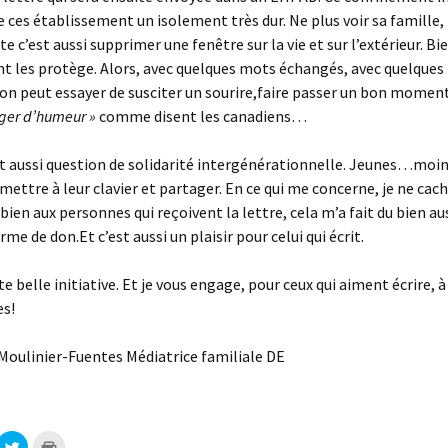
e ces établissement un isolement très dur. Ne plus voir sa famille,
ite c’est aussi supprimer une fenêtre sur la vie et sur l’extérieur. Bie
 les protège. Alors, avec quelques mots échangés, avec quelques
on peut essayer de susciter un sourire,faire passer un bon moment,
nger d’humeur »
comme disent les canadiens…
est aussi question de solidarité intergénérationnelle. Jeunes…mo
mettre à leur clavier et partager. En ce qui me concerne, je ne cach
 bien aux personnes qui reçoivent la lettre, cela m’a fait du bien aus
rme de don.Et c’est aussi un plaisir pour celui qui écrit.
e belle initiative. Et je vous engage, pour ceux qui aiment écrire, à
es!
Moulinier-Fuentes Médiatrice familiale DE
C
C