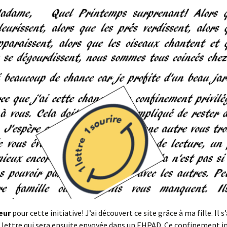
œur
pour cette initiative! J’ai découvert ce site grâce à ma fille. Il s
e lettre qui sera ensuite envoyée dans un EHPAD. Ce confinement 