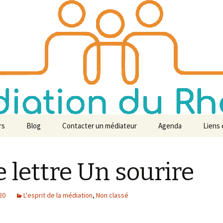
tre écoute
 du Rhône
rs
Blog
Contacter un médiateur
Agenda
Liens 
e
Revue
 lettre Un sourire
ish
20
L'esprit de la médiation
,
Non classé
s