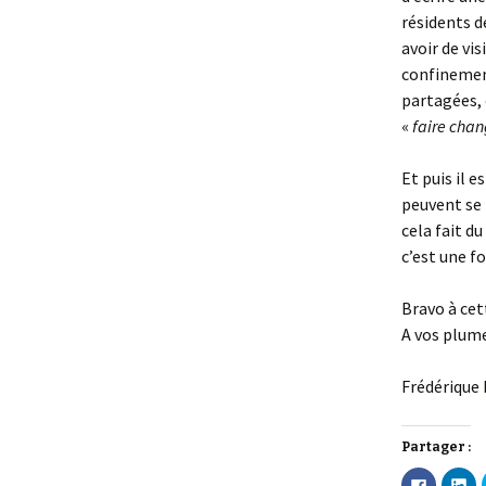
résidents d
avoir de vis
confinement
partagées, 
«
faire cha
Et puis il 
peuvent se 
cela fait du
c’est une fo
Bravo à cett
A vos plum
Frédérique 
Partager :
C
C