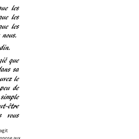
’agit
impose aux