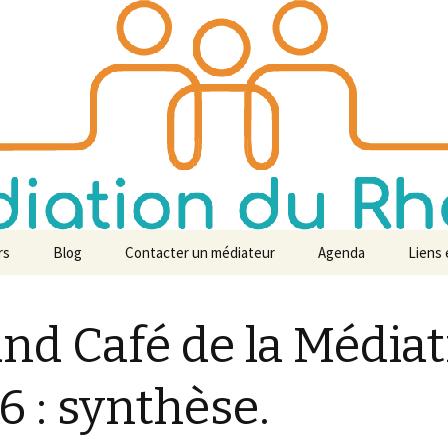
tre écoute
 du Rhône
rs
Blog
Contacter un médiateur
Agenda
Liens 
e
Revue
nd Café de la Média
ish
6 : synthèse.
s